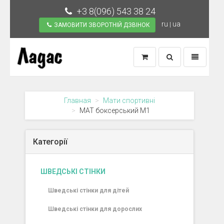
+3 8(096) 543 38 24
ru
ua
|
ЗАМОВИТИ ЗВОРОТНІЙ ДЗВІНОК
Toggle
Toggle
Search
Navigation
Главная
Мати спортивні
МАТ боксерський М1
Категорії
ШВЕДСЬКІ СТІНКИ
Шведські стінки для дітей
Шведські стінки для дорослих