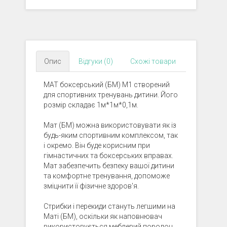
Опис
Відгуки (0)
Схожі товари
МАТ боксерський (БМ) М1 створений
для спортивних тренувань дитини. Його
розмір складає 1м*1м*0,1м.
Мат (БМ) можна використовувати як із
будь-яким спортивним комплексом, так
і окремо. Він буде корисним при
гімнастичних та боксерських вправах.
Мат забезпечить безпеку вашої дитини
та комфортне тренування, допоможе
зміцнити її фізичне здоров'я.
Стрибки і перекиди стануть легшими на
Маті (БМ), оскільки як наповнювач
використовується меблевий поролон.