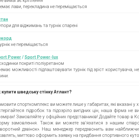
не вимагає кріплення
емає лави, перекладина не переміщається
итан
упори для віджимань та турнік спарені
екорд
урнік не переміщається
port Power
/
Sport Power-lux
сходинки покриті поліуретаном
емає можливості підлаштовувати турнік під зріст користувача, н
ини.
 купити шведську стінку Атлант?
мовити спорткомплекс ви можете лише у габаритах, які вказані у х
терігайтеся підробок та підозріло вигідних цін, наша фірма не
змірах! Замовляйте у офіційних представників! Додайте товар в К
орму замовлення. Також ви можете зв'язатися з нашим співро
Зворотний дзвінок». Наш менеджер передзвонить вам найближчи
кавлять, миттєво оформить заявку на придбання спортивного куто