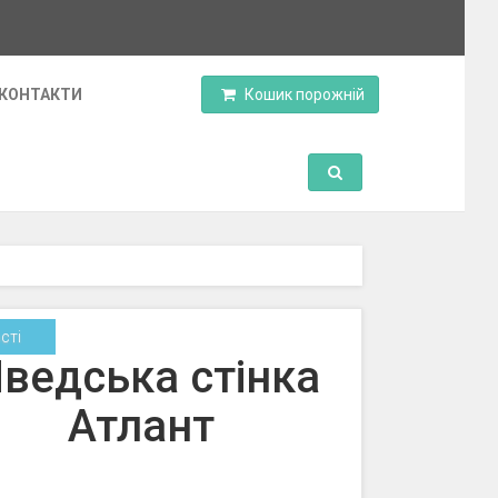
КОНТАКТИ
Кошик порожній
Toggle Search
сті
ведська стінка
Атлант