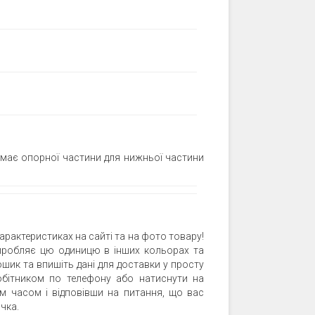
емає опорної частини для нижньої частини
арактеристиках на сайті та на фото товару!
 виробляє цю одиницю в інших кольорах та
ошик та впишіть дані для доставки у просту
бітником по телефону або натиснути на
м часом і відповівши на питання, що вас
чка.