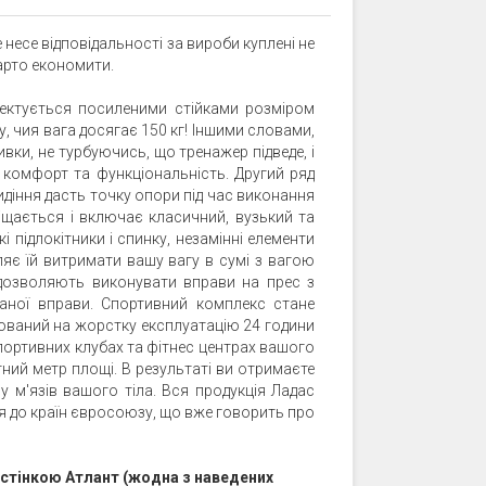
 несе відповідальності за вироби куплені не
 варто економити.
ктується посиленими стійками розміром
, чия вага досягає 150 кг! Іншими словами,
вки, не турбуючись, що тренажер підведе, і
 комфорт та функціональність. Другий ряд
идіння дасть точку опори під час виконання
іщається і включає класичний, вузький та
 підлокітники і спинку, незамінні елементи
яє їй витримати вашу вагу в сумі з вагою
о дозволяють виконувати вправи на прес з
аної вправи. Спортивний комплекс стане
хований на жорстку експлуатацію 24 години
спортивних клубах та фітнес центрах вашого
тний метр площі. В результаті ви отримаєте
 м'язів вашого тіла. Вся продукція Ладас
ся до країн євросоюзу, що вже говорить про
 стінкою Атлант (жодна з наведених