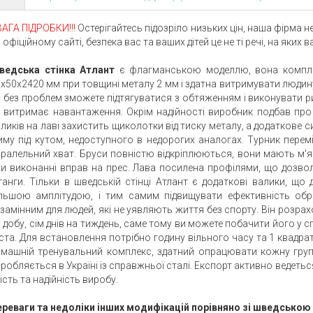
АГА ПІДРОБКИ!!!
Остерігайтесь підозріло низьких цін, наша фірма не
 офіційному сайті, безпека вас та ваших дітей це не ті речі, на яких
ведська стінка Атлант
є флагманською моделлю, вона компле
х50х2420 мм при товщині металу 2 мм і здатна витримувати людину
 без проблем зможете підтягуватися з обтяженням і виконувати ри
 витримає навантаження. Окрім надійності виробник подбав про
ликів на лаві захистить щиколотки від тиску металу, а додаткове с
му під кутом, недоступного в недорогих аналогах. Турник перем
ралельний хват. Бруси повністю відкріплюються, вони мають м'які
и виконанні вправ на прес. Лава посилена профілями, що дозвол
анги. Тільки в шведській стінці Атлант є додаткові валики, щ
ільшою амплітудою, і тим самим підвищувати ефективність обр
замінним для людей, які не уявляють життя без спорту. Він розра
 добу, сім днів на тиждень, саме тому ви можете побачити його у 
ста. Для встановлення потрібно годину вільного часу та 1 квадра
машній тренувальний комплекс, здатний опрацювати кожну групу
робляється в Україні із справжньої сталі. Експорт активно ведеть
ість та надійність виробу.
ереваги та недоліки інших модифікацій порівняно зі шведською