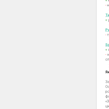
+
-
н
Т
+
Р
-
т
S
+
-
н
сп
Як
За
Ос
ро
ф
«
ці