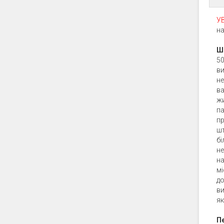
УВ
на
Ш
50
ви
не
ва
жи
па
пр
шт
б
не
на
мі
до
ви
як
П