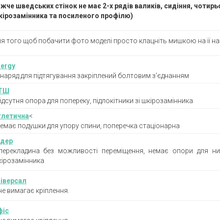
жче шведських стінок не має 2-х рядів валиків, сидіння, чотирь
кірозамінника та посиленого профілю)
я того щоб побачити фото моделі просто клацніть мишкою на її н
nergy
наряд для підтягування закріплений болтовим з'єднанням
ТШ
ідсутня опора для попереку, підлокітники зі шкірозамінника
тлетична
<
емає подушки для упору спини, поперечка стаціонарна
ідер
ерекладина без можливості переміщення, немає опори для нижн
ірозамінника
ніверсал
не вимагає кріплення.
фіс