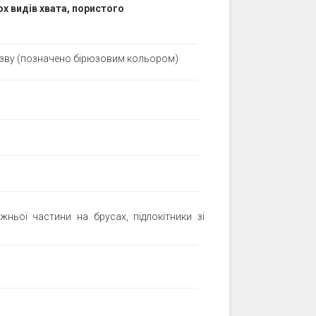
ох видів хвата, пористого
азву (позначено бірюзовим кольором)
ьої частини на брусах, підлокітники зі