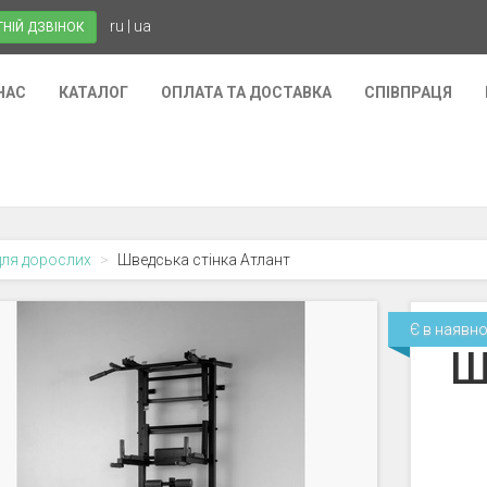
ru
|
ua
НІЙ ДЗВІНОК
НАС
КАТАЛОГ
ОПЛАТА ТА ДОСТАВКА
СПІВПРАЦЯ
для дорослих
Шведська стінка Атлант
Є в наявно
Ш