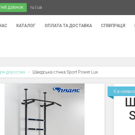
ru
|
ua
НІЙ ДЗВІНОК
НАС
КАТАЛОГ
ОПЛАТА ТА ДОСТАВКА
СПІВПРАЦЯ
для дорослих
Шведська стінка Sport Power Lux
Є в наявно
Ш
S