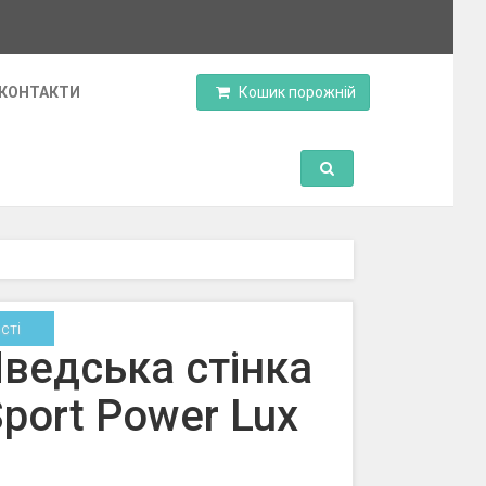
КОНТАКТИ
Кошик порожній
Toggle Search
сті
ведська стінка
port Power Lux