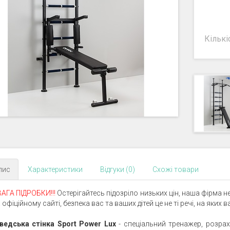
Кількі
пис
Характеристики
Відгуки (0)
Схожі товари
АГА ПІДРОБКИ!!!
Остерігайтесь підозріло низьких цін, наша фірма не
 офіційному сайті, безпека вас та ваших дітей це не ті речі, на яких
ведська стінка Sport Power Lux
- спеціальний тренажер, розра