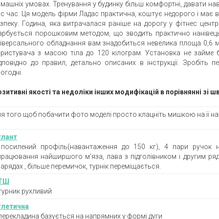
машніх умовах. Тренування у будинку більш комфортні, давати н
с час. Ця модель фірми Ладас практична, коштує недорого і має вс
зпеку. Година, яка витрачалася раніше на дорогу у фітнес центр
арбується порошковим методом, що зводить практично нанівець
ніверсального обладнання вам знадобиться невелика площа 0,6 
ристувача з масою тіла до 120 кілограм. Установка не займе б
ідповідно до правил, детально описаних в інструкції. Зробіть
огодні.
зитивні якості та недоліки інших модифікацій в порівнянні зі 
я того щоб побачити фото моделі просто клацніть мишкою на її н
тлант
+
посилений профіль(навантаження до 150 кг), 4 пари ручок н
рацювання найширшого м'яза, лава з підголівником і другим ряд
арядах , більше перемичок, турнік переміщається.
ТШ
турник рухливий
тлетична
перекладина базується на напрямних у формі дуги