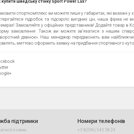
 купити шведську стінку Sport Power Lux?
мовити спорткомплекс ви можете лише у габаритах, які вказані у х
терігайтеся підробок та підозріло вигідних цін, наша фірма не
змірах! Замовляйте у офіційних представників! Додайте товар в К
орму замовлення. Також ви можете зв'язатися з нашим співро
Зворотний дзвінок». Наш менеджер передзвонить вам найближчи
кавлять, миттєво оформить заявку на придбання спортивного куто
acebook
itter
oogle+
жба підтримки
Номери телефонів
затися з нами
+3 8(096) 543 38 24