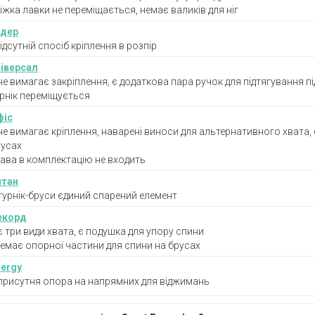
іжка лавки не переміщається, немає валиків для ніг
ідер
ідсутній спосіб кріплення в розпір
ніверсал
не вимагає закріплення, є додаткова пара ручок для підтягування пі
рнік переміщується
фіс
не вимагає кріплення, наварені виноси для альтернативного хвата,
русах
ава в комплектацію не входить
итан
турнік-бруси єдиний спарений елемент
екорд
є три види хвата, є подушка для упору спини
емає опорної частини для спини на брусах
nergy
присутня опора на напрямних для віджимань