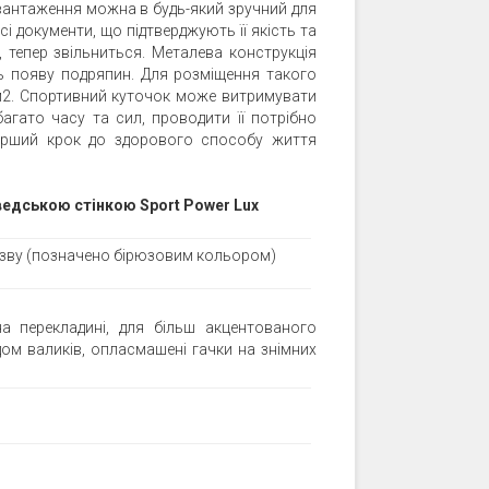
авантаження можна в будь-який зручний для
і документи, що підтверджують її якість та
, тепер звільниться. Металева конструкція
 появу подряпин. Для розміщення такого
м2. Спортивний куточок може витримувати
агато часу та сил, проводити її потрібно
 перший крок до здорового способу життя
шведською стінкою Sport Power Lux
азву (позначено бірюзовим кольором)
а перекладині, для більш акцентованого
ом валиків, опласмашені гачки на знімних