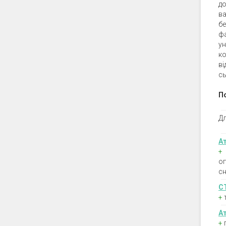
до
ва
бе
ф
у
ко
в
сь
По
Дл
А
оп
сн
С
+
А
+