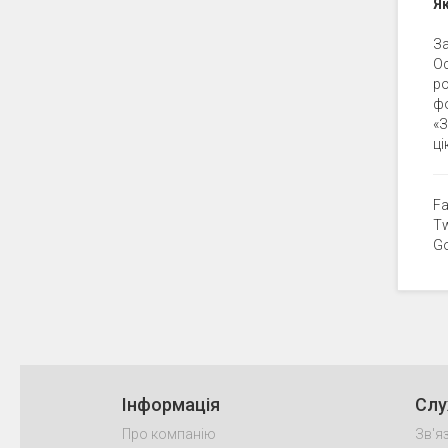
Як
За
Ос
ро
ф
«
ці
F
Tw
G
Інформація
Слу
Про компанію
Зв'я