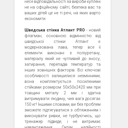
несе відповідальності за вироби куплені
не на офіційному сайті, безпека вас та
ваших дітей це не ті речі, на яких варто
економити.
Шведська стінка Атлант PRO
- новий
флагман, основною відмінністю від
шведської стінки Атлант є
модернізована лава, тепер все її
елементи виконані з поліуретану,
матеріалу який не чутливий до зносу,
затирання, перепадів температур та
інших зовнішніх факторів. Всі ключові
особливості залишилися незмінними,
вона комплектується посиленими
стійками розміром 50х50х2420 мм при
товщині металу 2 мм і здатна
витримувати людину, чия вага досягає
150 кг! Іншими словами, ви без проблем
зможете підтягуватися з обтяженням і
виконувати ривки, не турбуючись, що
тренажер підведе, і не витримає
навантаження. Окрім надійності