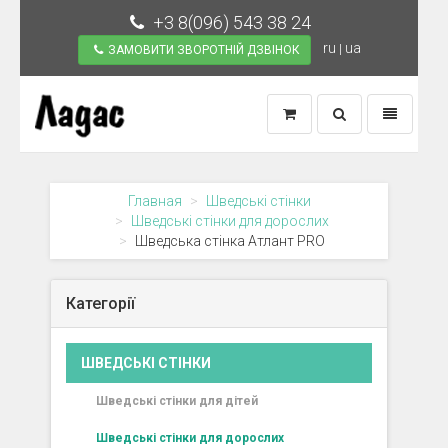
+3 8(096) 543 38 24
ru
ua
|
ЗАМОВИТИ ЗВОРОТНІЙ ДЗВІНОК
Toggle
Toggle
Search
Navigation
Главная
Шведські стінки
Шведські стінки для дорослих
Шведська стінка Атлант PRO
Категорії
ШВЕДСЬКІ СТІНКИ
Шведські стінки для дітей
Шведські стінки для дорослих