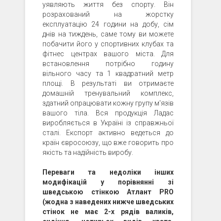
уявляють життя без спорту. Він
розрахований на жорстку
експлуатацію 24 години на добу, сім
днів на тиждень, саме тому ви можете
побачити його у спортивних клубах та
фітнес центрах вашого міста. Для
встановлення потрібно годину
вільного часу та 1 квадратний метр
площі. В результаті ви отримаєте
домашній тренувальний комплекс,
здатний опрацювати кожну групу м'язів
вашого тіла. Вся продукція Ладас
виробляється в Україні із справжньої
сталі. Експорт активно ведеться до
країн євросоюзу, що вже говорить про
якість та надійність виробу.
Переваги та недоліки інших
модифікацій у порівнянні зі
шведською стінкою Атлант PRO
(жодна з наведених нижче шведських
стінок не має 2-х рядів валиків,