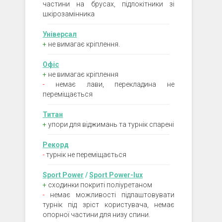
частини на брусах, підлокітники зі
шкірозамінника
Універсал
+
не вимагає кріплення.
Офіс
+
не вимагає кріплення
-
немає лави, перекладина не
переміщається
Титан
+
упори для віджимань та турнік спарені
Рекорд
-
турнік не переміщається
Sport Power
/
Sport Power-lux
+
сходинки покриті поліуретаном
-
немає можливості підлаштовувати
турнік під зріст користувача, немає
опорної частини для низу спини.