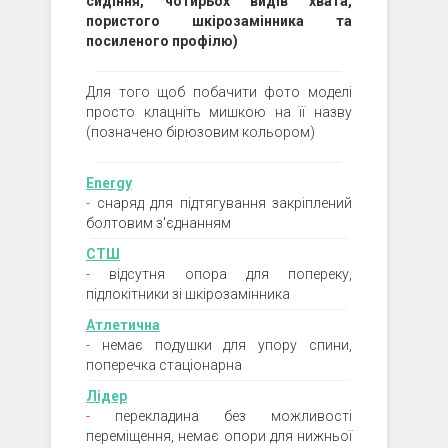
сидіння, чотирьох видів хвата,
пористого шкірозамінника та
посиленого профілю)
Для того щоб побачити фото моделі
просто клацніть мишкою на її назву
(позначено бірюзовим кольором)
Energy
-
снаряд для підтягування закріплений
болтовим з'єднанням
СТШ
-
відсутня опора для попереку,
підлокітники зі шкірозамінника
Атлетична
-
немає подушки для упору спини,
поперечка стаціонарна
Лідер
-
перекладина без можливості
переміщення, немає опори для нижньої