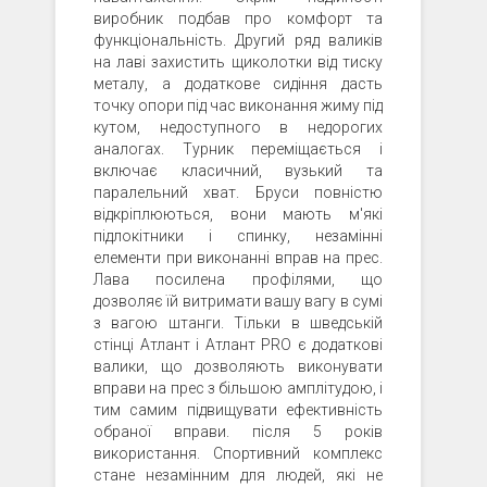
виробник подбав про комфорт та
функціональність. Другий ряд валиків
на лаві захистить щиколотки від тиску
металу, а додаткове сидіння дасть
точку опори під час виконання жиму під
кутом, недоступного в недорогих
аналогах. Турник переміщається і
включає класичний, вузький та
паралельний хват. Бруси повністю
відкріплюються, вони мають м'які
підлокітники і спинку, незамінні
елементи при виконанні вправ на прес.
Лава посилена профілями, що
дозволяє їй витримати вашу вагу в сумі
з вагою штанги. Тільки в шведській
стінці Атлант і Атлант PRO є додаткові
валики, що дозволяють виконувати
вправи на прес з більшою амплітудою, і
тим самим підвищувати ефективність
обраної вправи. після 5 років
використання. Спортивний комплекс
стане незамінним для людей, які не