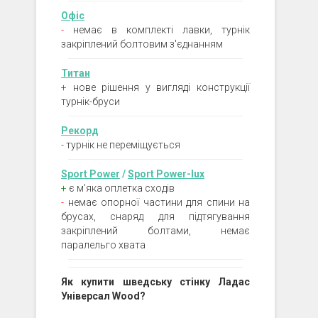
Офіс
-
немає в комплекті лавки, турнік
закріплений болтовим з'єднанням
Титан
+
нове рішення у вигляді конструкції
турнік-бруси
Рекорд
-
турнік не переміщується
Sport Power
/
Sport Power-lux
+
є м'яка оплетка сходів
-
немає опорної частини для спини на
брусах, снаряд для підтягування
закріплений болтами, немає
паралельго хвата
Як купити шведську стінку Ладас
Універсал Wood?