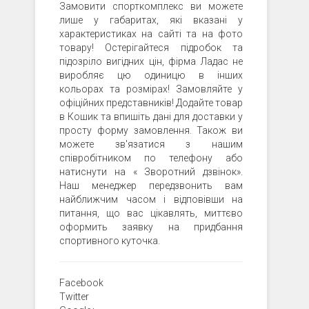
Замовити спорткомплекс ви можете
лише у габаритах, які вказані у
характеристиках на сайті та на фото
товару! Остерігайтеся підробок та
підозріло вигідних цін, фірма Ладас не
виробляє цю одиницю в інших
кольорах та розмірах! Замовляйте у
офіційних представників! Додайте товар
в Кошик та впишіть дані для доставки у
просту форму замовлення. Також ви
можете зв'язатися з нашим
співробітником по телефону або
натиснути на « Зворотний дзвінок».
Наш менеджер передзвонить вам
найближчим часом і відповівши на
питання, що вас цікавлять, миттєво
оформить заявку на придбання
спортивного куточка.
Facebook
Twitter