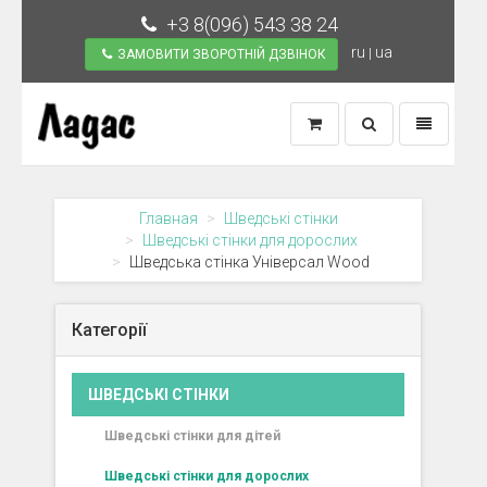
+3 8(096) 543 38 24
ru
ua
|
ЗАМОВИТИ ЗВОРОТНІЙ ДЗВІНОК
Toggle
Toggle
Search
Navigation
Главная
Шведські стінки
Шведські стінки для дорослих
Шведська стінка Універсал Wood
Категорії
ШВЕДСЬКІ СТІНКИ
Шведські стінки для дітей
Шведські стінки для дорослих