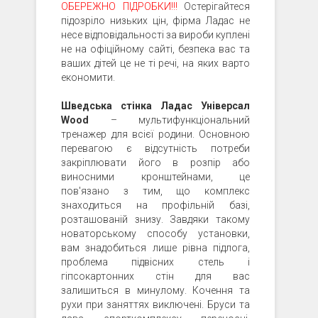
ОБЕРЕЖНО ПІДРОБКИ!!!
Остерігайтеся
підозріло низьких цін, фірма Ладас не
несе відповідальності за вироби куплені
не на офіційному сайті, безпека вас та
ваших дітей це не ті речі, на яких варто
економити.
Шведська стінка Ладас Універсал
Wood
– мультифункціональний
тренажер для всієї родини. Основною
перевагою є відсутність потреби
закріплювати його в розпір або
виносними кронштейнами, це
пов'язано з тим, що комплекс
знаходиться на профільній базі,
розташованій знизу. Завдяки такому
новаторському способу установки,
вам знадобиться лише рівна підлога,
проблема підвісних стель і
гіпсокартонних стін для вас
залишиться в минулому. Кочення та
рухи при заняттях виключені. Бруси та