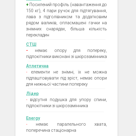
+
Посилений профіль (навантаження до
150 кг), 4 пари ручок для підтягування,
лава з підголівником та додатковим
рядом валиків, опласмашені гачки на
знімних снарядах, більша кількість
перекладин
СТШ
-
немає опору для попереку,
підлокітники виконані зі шкірозамінника
Атлетична
-
елементи не знімні, їх не можна
підлаштовувати під зріст, немає опори
для нижньої частини попереку
Лідер
-
відсутня подушка для упору спини,
підлокітники зі шкірозамінника
Energy
-
немає паралельного хвата,
поперечина стаціонарна