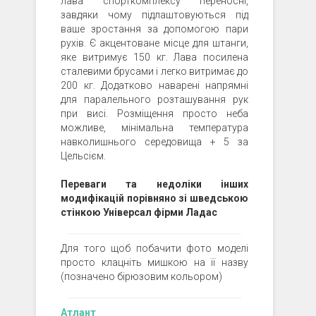
лава спорткомплексу переносні,
завдяки чому підлаштовуються під
ваше зростання за допомогою пари
рухів. Є акцентоване місце для штанги,
яке витримує 150 кг. Лава посилена
сталевими брусами і легко витримає до
200 кг. Додатково наварені напрямні
для паралельного розташування рук
при висі. Розміщення просто неба
можливе, мінімальна температура
навколишнього середовища + 5 за
Цельсієм.
Переваги та недоліки інших
модифікацій порівняно зі шведською
стінкою Універсал фірми Ладас
Для того щоб побачити фото моделі
просто клацніть мишкою на її назву
(позначено бірюзовим кольором)
Атлант